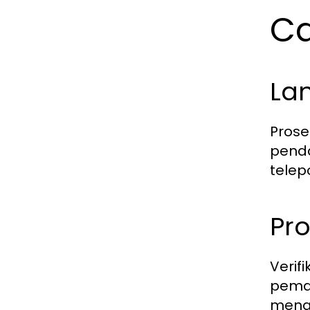
Ca
La
Prose
penda
telep
Pro
Verif
pemai
mengo