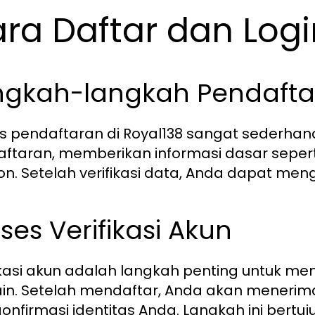
ra Daftar dan Logi
ngkah-langkah Pendafta
s pendaftaran di Royal138 sangat sederhana
ftaran, memberikan informasi dasar seper
on. Setelah verifikasi data, Anda dapat me
ses Verifikasi Akun
ikasi akun adalah langkah penting untuk m
n. Setelah mendaftar, Anda akan menerima
nfirmasi identitas Anda. Langkah ini bertu