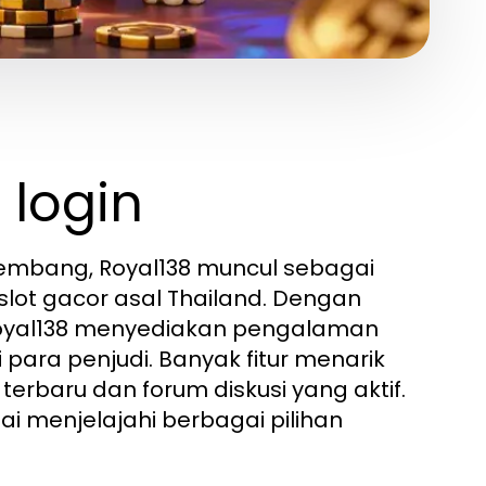
 login
kembang, Royal138 muncul sebagai
lot gacor asal Thailand. Dengan
 Royal138 menyediakan pengalaman
ra penjudi. Banyak fitur menarik
terbaru dan forum diskusi yang aktif.
i menjelajahi berbagai pilihan